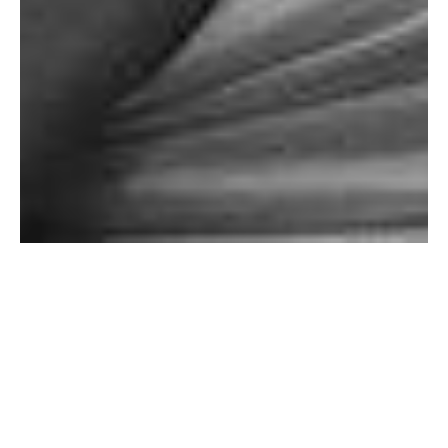
Quando eu olhei pra frente e não vi nada além do tudo que era
você. Quando você me escolheu, sem querer, pra fazer todas
as perguntas. Quando eu te escolhi pra dar as respostas.
Quando, sem sentido, eu não sabia mais porque tanta vontade.
Porque tanta saudade.
Quando é sem motivo, sem preocupação, sem nada, que
acontece tudo. Quando é sem intenção, quando é só por