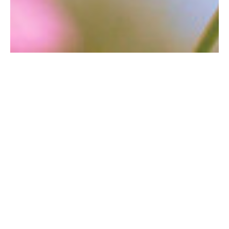
Tua flor me deu alguém pra amar.
Enquanto a mim, você assim, eu por final sei
meu lugar. Eu tive tudo sem saber quem era
eu. Eu que nunca amei a ninguém… Pude
então enfim amar.
Los Hermanos
Navegação
PROPORCIONAL E
SINAIS DE FOGO
CONTRADITÓRIO
de