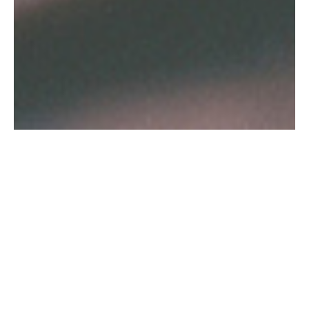
Eu me canso das canetas, dos papéis, do
grafite, dos cadernos, da mesinha, do porta-
lápis, do wallpaper, do teclado, do nome do
blog. Me canso do cantinho, do relógio, da
posição na cadeira, me canso da fonte, das
palavras, do monitor. não me canso de
escrever de você.