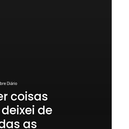
bre
Diário
er coisas
deixei de
odas as