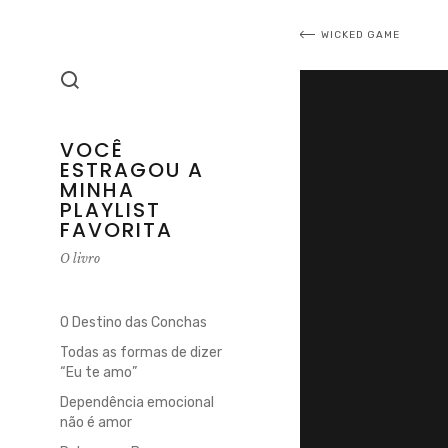
Navegaç
WICKED GAME
de
Post
VOCÊ
ESTRAGOU A
MINHA
PLAYLIST
FAVORITA
O livro
O Destino das Conchas
Todas as formas de dizer
“Eu te amo”
Dependência emocional
não é amor