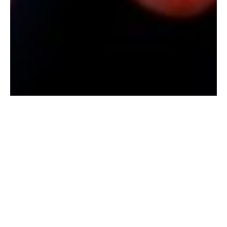
O coração é um órgão muito bonito, na minha opinião. Não acho
rins, fígado ou pulmão bonitos, mas o coração sim. Com suas
frágeis paredes, músculo e seu movimento. Talvez ache bonito
por causa da sua definição: depois de 5 minutos com o coração
parado um homem pode ter que viver com sequelas
irreparáveis como perda da fala e movimentos. Já 8 minutos
com o coração parado as chances de vida são mínimas.
Apesar de eu ter esta admiração pelo órgão, poucas pessoas se
familiarizam com essa imagem real. É muito mais agradável